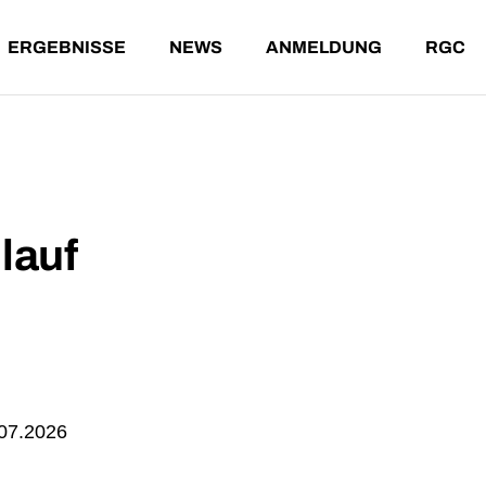
ERGEBNISSE
NEWS
ANMELDUNG
RGC
NDE LÄUFE
ERGEBNISSE AKTUELL
T-SHIRT-WERTUNG
T
ENE LÄUFE
ARCHIV
G
A
ÄUFE
ERGEBNISSE AKTUELL
T-SHIRT-WERTUNG
TEILNA
ÄUFE
ARCHIV
GESAMT
ALTERS
lauf
07.2026