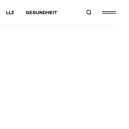
LLZ
GESUNDHEIT
EILNAHMEBED.
DAS LLZ
PROJEKT DORFRUNDE
ESAMTWERTUNG
PARTNER
LTERSKLASSEN
KONTAKT
HMEBED.
DAS LLZ
PROJEKT DORFRUNDE
WERTUNG
PARTNER
KLASSEN
KONTAKT