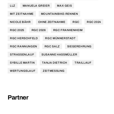
LLZ
MANUELA GREIER
MAX GEIS
MIT ZEITNAHME
MOUNTAINBIKE-RENNEN
NICOLE BÄHR
OHNE ZEITNAHME
RGC
RGC 2024
RGC 2025
RGC 2026
RGC FRANKENHEIM
RGC HERSCHFELD
RGC MÜNNERSTADT
RGC RANNUNGEN
RGC SALZ
SIEGEREHRUNG
STRASSENLAUF
SUSANNE HASSMÜLLER
SYBILLE MARTIN
TANJA DIETRICH
TRAILLAUF
WERTUNGSLAUF
ZEITMESSUNG
Partner