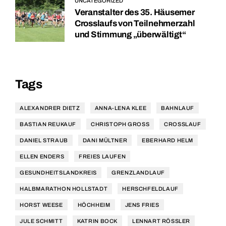
UNCATEGORIZED
Veranstalter des 35. Häusemer
Crosslaufs von Teilnehmerzahl
und Stimmung „überwältigt“
Tags
ALEXANDRER DIETZ
ANNA-LENA KLEE
BAHNLAUF
BASTIAN REUKAUF
CHRISTOPH GROSS
CROSSLAUF
DANIEL STRAUB
DANI MÜLTNER
EBERHARD HELM
ELLEN ENDERS
FREIES LAUFEN
GESUNDHEITSLANDKREIS
GRENZLANDLAUF
HALBMARATHON HOLLSTADT
HERSCHFELDLAUF
HORST WEESE
HÖCHHEIM
JENS FRIES
JULE SCHMITT
KATRIN BOCK
LENNART RÖSSLER