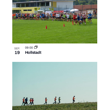
t
h
n
e
e
g
n
u
e
-
n
n
N
d
i
a
09:00
SEP.
19
Hollstadt
A
v
n
n
i
P
s
g
h
a
i
o
t
c
t
i
h
o