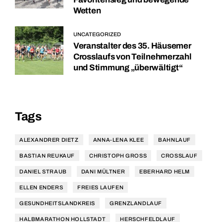
Wetten
UNCATEGORIZED
Veranstalter des 35. Häusemer
Crosslaufs von Teilnehmerzahl
und Stimmung „überwältigt“
Tags
ALEXANDRER DIETZ
ANNA-LENA KLEE
BAHNLAUF
BASTIAN REUKAUF
CHRISTOPH GROSS
CROSSLAUF
DANIEL STRAUB
DANI MÜLTNER
EBERHARD HELM
ELLEN ENDERS
FREIES LAUFEN
GESUNDHEITSLANDKREIS
GRENZLANDLAUF
HALBMARATHON HOLLSTADT
HERSCHFELDLAUF