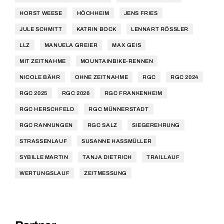
HORST WEESE
HÖCHHEIM
JENS FRIES
JULE SCHMITT
KATRIN BOCK
LENNART RÖSSLER
LLZ
MANUELA GREIER
MAX GEIS
MIT ZEITNAHME
MOUNTAINBIKE-RENNEN
NICOLE BÄHR
OHNE ZEITNAHME
RGC
RGC 2024
RGC 2025
RGC 2026
RGC FRANKENHEIM
RGC HERSCHFELD
RGC MÜNNERSTADT
RGC RANNUNGEN
RGC SALZ
SIEGEREHRUNG
STRASSENLAUF
SUSANNE HASSMÜLLER
SYBILLE MARTIN
TANJA DIETRICH
TRAILLAUF
WERTUNGSLAUF
ZEITMESSUNG