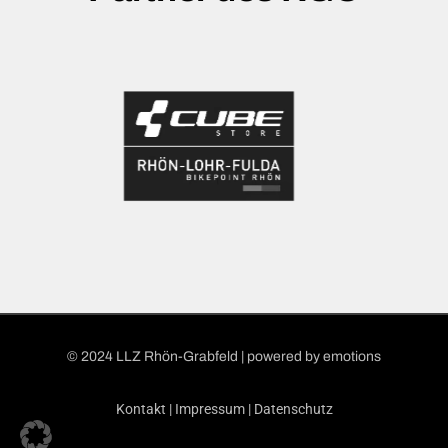
© 2024 LLZ Rhön-Grabfeld | powered by
emotions
Kontakt
|
Impressum
|
Datenschutz