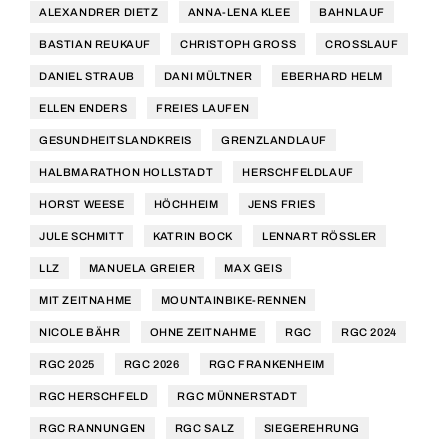
ALEXANDRER DIETZ
ANNA-LENA KLEE
BAHNLAUF
BASTIAN REUKAUF
CHRISTOPH GROSS
CROSSLAUF
DANIEL STRAUB
DANI MÜLTNER
EBERHARD HELM
ELLEN ENDERS
FREIES LAUFEN
GESUNDHEITSLANDKREIS
GRENZLANDLAUF
HALBMARATHON HOLLSTADT
HERSCHFELDLAUF
HORST WEESE
HÖCHHEIM
JENS FRIES
JULE SCHMITT
KATRIN BOCK
LENNART RÖSSLER
LLZ
MANUELA GREIER
MAX GEIS
MIT ZEITNAHME
MOUNTAINBIKE-RENNEN
NICOLE BÄHR
OHNE ZEITNAHME
RGC
RGC 2024
RGC 2025
RGC 2026
RGC FRANKENHEIM
RGC HERSCHFELD
RGC MÜNNERSTADT
RGC RANNUNGEN
RGC SALZ
SIEGEREHRUNG