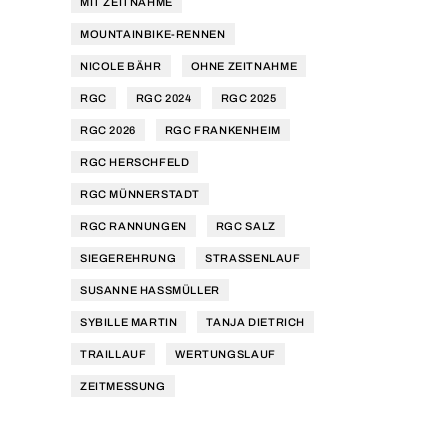
MIT ZEITNAHME
MOUNTAINBIKE-RENNEN
NICOLE BÄHR
OHNE ZEITNAHME
RGC
RGC 2024
RGC 2025
RGC 2026
RGC FRANKENHEIM
RGC HERSCHFELD
RGC MÜNNERSTADT
RGC RANNUNGEN
RGC SALZ
SIEGEREHRUNG
STRASSENLAUF
SUSANNE HASSMÜLLER
SYBILLE MARTIN
TANJA DIETRICH
TRAILLAUF
WERTUNGSLAUF
ZEITMESSUNG