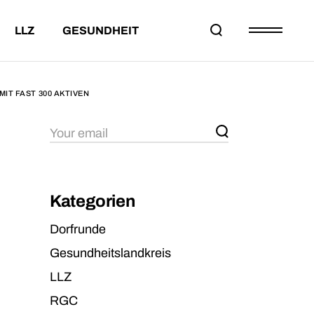
LLZ
GESUNDHEIT
EILNAHMEBED.
DAS LLZ
PROJEKT DORFRUNDE
ESAMTWERTUNG
PARTNER
LTERSKLASSEN
KONTAKT
T FAST 300 AKTIVEN
HMEBED.
DAS LLZ
PROJEKT DORFRUNDE
WERTUNG
PARTNER
KLASSEN
KONTAKT
Kategorien
Dorfrunde
Gesundheitslandkreis
LLZ
RGC