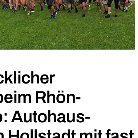
cklicher
 beim Rhön-
: Autohaus-
 Hollstadt mit fast