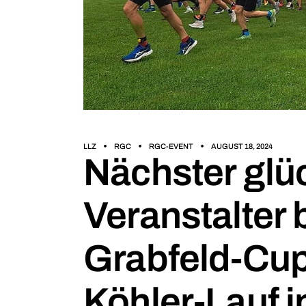
LLZ
RGC
RGC-EVENT
AUGUST 18, 2024
Nächster glü
Veranstalter
Grabfeld-Cup
Köhler-Lauf in