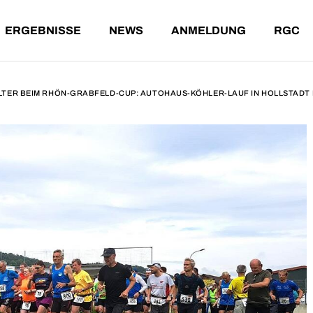
ERGEBNISSE
NEWS
ANMELDUNG
RGC
NDE LÄUFE
ERGEBNISSE AKTUELL
T-SHIRT-WERTUNG
T
ENE LÄUFE
ARCHIV
G
A
ER BEIM RHÖN-GRABFELD-CUP: AUTOHAUS-KÖHLER-LAUF IN HOLLSTADT MI
ÄUFE
ERGEBNISSE AKTUELL
T-SHIRT-WERTUNG
TEILNA
ÄUFE
ARCHIV
GESAMT
ALTERS