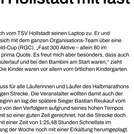
ich vom TSV Hollstadt seinen Laptop zu. Er und
 sich mit dem ganzen Organisations-Team über eine
eld-Cup (RGC)
. „Fast 300 Aktive – allein 80 im
e prima Quote. Es freut mich aber besonders, dass auch
ülerlauf und bei den Bambini am Start waren,“ zieht
 Die Kinder waren vor allem vom örtlichen Kindergarten
chuss für alle Läuferinnen und Läufer des Halbmarathons
gen Strecke. Die Veranstalter wollten damit auch der
ginn an lag der spätere Sieger Bastian Reukauf vom
e von den Verfolgern aufgrund seines hohen Tempos
mit so einer guten Zeit gerechnet, hat die Strecke doch
it einer Zeit von 1:25,48 Stunden Schnellste im
fang der Woche noch mit einer Erkältung herumgeplagt.