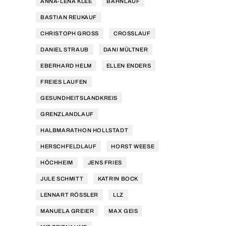
ANNA-LENA KLEE
BAHNLAUF
BASTIAN REUKAUF
CHRISTOPH GROSS
CROSSLAUF
DANIEL STRAUB
DANI MÜLTNER
EBERHARD HELM
ELLEN ENDERS
FREIES LAUFEN
GESUNDHEITSLANDKREIS
GRENZLANDLAUF
HALBMARATHON HOLLSTADT
HERSCHFELDLAUF
HORST WEESE
HÖCHHEIM
JENS FRIES
JULE SCHMITT
KATRIN BOCK
LENNART RÖSSLER
LLZ
MANUELA GREIER
MAX GEIS