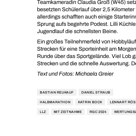
Teamkameradin Claudia Groß (W45) setzt
besetzten Schülerlauf über 2,5 Kilomete
allerdings schafften auch einige Starter
Sprung aufs begehrte Podest. Lilli Küch
Jugendlauf die schnellsten Beine.
Ein großes Teilnehmerfeld von Hobbyläuf
Strecken für eine Sporteinheit am Morgen
Runde über das Sportgelände. Viel Lob ga
Strecken und die schnelle Auswertung. 
Text und Fotos: Michaela Greier
BASTIAN REUKAUF
DANIEL STRAUB
HALBMARATHON
KATRIN BOCK
LENNART RÖS
LLZ
MIT ZEITNAHME
RGC 2024
WERTUNGS