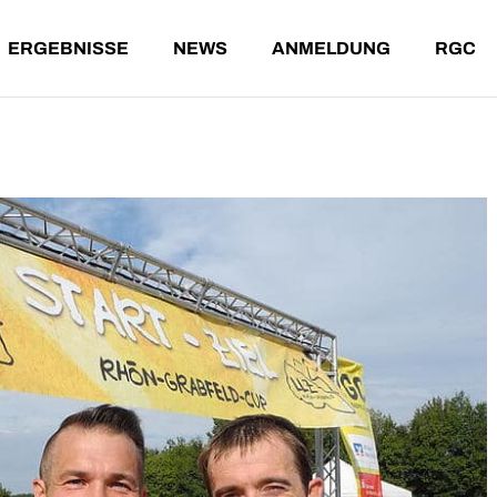
ERGEBNISSE
NEWS
ANMELDUNG
RGC
NDE LÄUFE
ERGEBNISSE AKTUELL
T-SHIRT-WERTUNG
T
ENE LÄUFE
ARCHIV
G
A
ÄUFE
ERGEBNISSE AKTUELL
T-SHIRT-WERTUNG
TEILNA
ÄUFE
ARCHIV
GESAMT
ALTERS