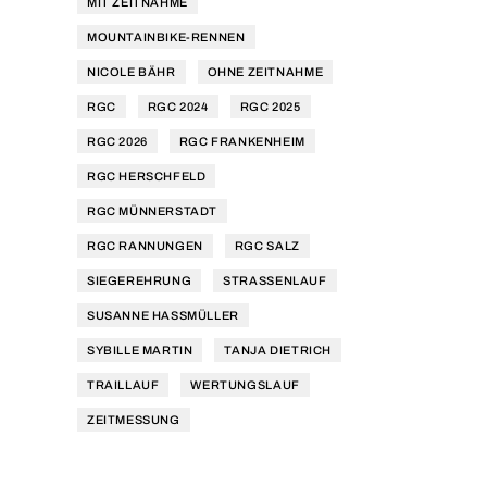
MIT ZEITNAHME
MOUNTAINBIKE-RENNEN
NICOLE BÄHR
OHNE ZEITNAHME
RGC
RGC 2024
RGC 2025
RGC 2026
RGC FRANKENHEIM
RGC HERSCHFELD
RGC MÜNNERSTADT
RGC RANNUNGEN
RGC SALZ
SIEGEREHRUNG
STRASSENLAUF
SUSANNE HASSMÜLLER
SYBILLE MARTIN
TANJA DIETRICH
TRAILLAUF
WERTUNGSLAUF
ZEITMESSUNG