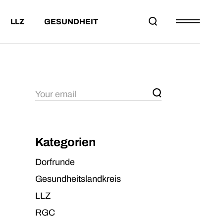
LLZ
GESUNDHEIT
EILNAHMEBED.
DAS LLZ
PROJEKT DORFRUNDE
ESAMTWERTUNG
PARTNER
LTERSKLASSEN
KONTAKT
HMEBED.
DAS LLZ
PROJEKT DORFRUNDE
WERTUNG
PARTNER
KLASSEN
KONTAKT
Kategorien
Dorfrunde
Gesundheitslandkreis
LLZ
RGC