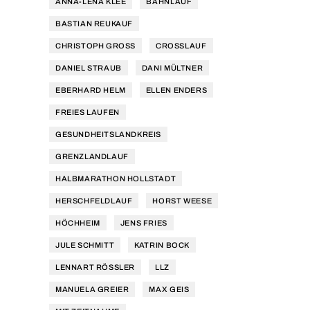
ANNA-LENA KLEE
BAHNLAUF
BASTIAN REUKAUF
CHRISTOPH GROSS
CROSSLAUF
DANIEL STRAUB
DANI MÜLTNER
EBERHARD HELM
ELLEN ENDERS
FREIES LAUFEN
GESUNDHEITSLANDKREIS
GRENZLANDLAUF
HALBMARATHON HOLLSTADT
HERSCHFELDLAUF
HORST WEESE
HÖCHHEIM
JENS FRIES
JULE SCHMITT
KATRIN BOCK
LENNART RÖSSLER
LLZ
MANUELA GREIER
MAX GEIS