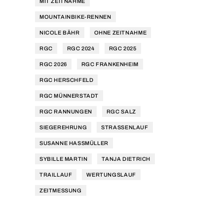
MIT ZEITNAHME
MOUNTAINBIKE-RENNEN
NICOLE BÄHR
OHNE ZEITNAHME
RGC
RGC 2024
RGC 2025
RGC 2026
RGC FRANKENHEIM
RGC HERSCHFELD
RGC MÜNNERSTADT
RGC RANNUNGEN
RGC SALZ
SIEGEREHRUNG
STRASSENLAUF
SUSANNE HASSMÜLLER
SYBILLE MARTIN
TANJA DIETRICH
TRAILLAUF
WERTUNGSLAUF
ZEITMESSUNG