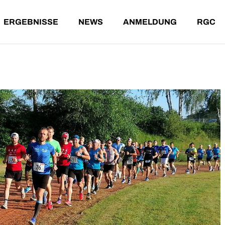
ERGEBNISSE
NEWS
ANMELDUNG
RGC
NDE LÄUFE
ERGEBNISSE AKTUELL
T-SHIRT-WERTUNG
T
ENE LÄUFE
ARCHIV
G
A
ÄUFE
ERGEBNISSE AKTUELL
T-SHIRT-WERTUNG
TEILNA
ÄUFE
ARCHIV
GESAMT
ALTERS