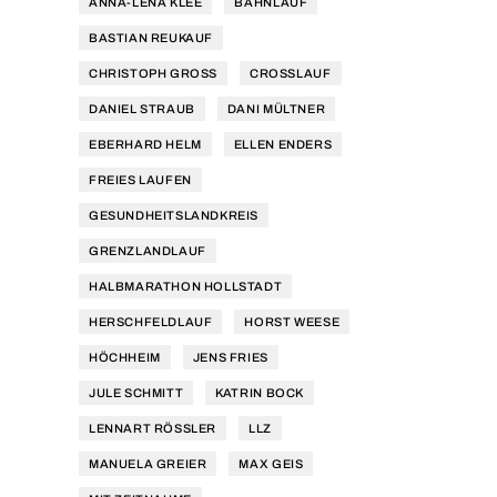
ANNA-LENA KLEE
BAHNLAUF
BASTIAN REUKAUF
CHRISTOPH GROSS
CROSSLAUF
DANIEL STRAUB
DANI MÜLTNER
EBERHARD HELM
ELLEN ENDERS
FREIES LAUFEN
GESUNDHEITSLANDKREIS
GRENZLANDLAUF
HALBMARATHON HOLLSTADT
HERSCHFELDLAUF
HORST WEESE
HÖCHHEIM
JENS FRIES
JULE SCHMITT
KATRIN BOCK
LENNART RÖSSLER
LLZ
MANUELA GREIER
MAX GEIS