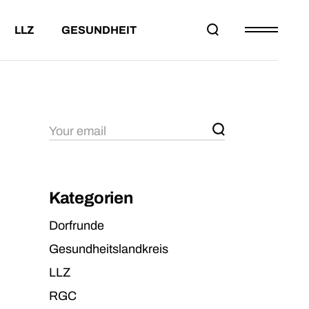
LLZ
GESUNDHEIT
EILNAHMEBED.
DAS LLZ
PROJEKT DORFRUNDE
ESAMTWERTUNG
PARTNER
LTERSKLASSEN
KONTAKT
HMEBED.
DAS LLZ
PROJEKT DORFRUNDE
WERTUNG
PARTNER
KLASSEN
KONTAKT
Kategorien
Dorfrunde
Gesundheitslandkreis
LLZ
RGC