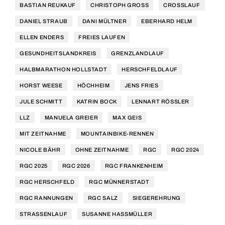
BASTIAN REUKAUF
CHRISTOPH GROSS
CROSSLAUF
DANIEL STRAUB
DANI MÜLTNER
EBERHARD HELM
ELLEN ENDERS
FREIES LAUFEN
GESUNDHEITSLANDKREIS
GRENZLANDLAUF
HALBMARATHON HOLLSTADT
HERSCHFELDLAUF
HORST WEESE
HÖCHHEIM
JENS FRIES
JULE SCHMITT
KATRIN BOCK
LENNART RÖSSLER
LLZ
MANUELA GREIER
MAX GEIS
MIT ZEITNAHME
MOUNTAINBIKE-RENNEN
NICOLE BÄHR
OHNE ZEITNAHME
RGC
RGC 2024
RGC 2025
RGC 2026
RGC FRANKENHEIM
RGC HERSCHFELD
RGC MÜNNERSTADT
RGC RANNUNGEN
RGC SALZ
SIEGEREHRUNG
STRASSENLAUF
SUSANNE HASSMÜLLER