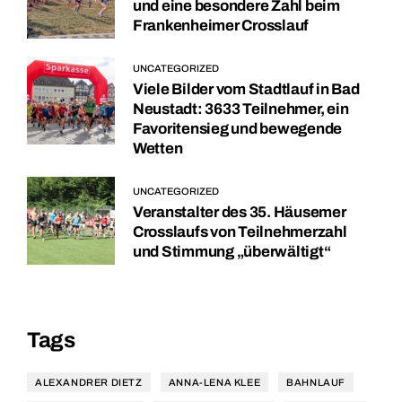
und eine besondere Zahl beim
Frankenheimer Crosslauf
UNCATEGORIZED
Viele Bilder vom Stadtlauf in Bad
Neustadt: 3633 Teilnehmer, ein
Favoritensieg und bewegende
Wetten
UNCATEGORIZED
Veranstalter des 35. Häusemer
Crosslaufs von Teilnehmerzahl
und Stimmung „überwältigt“
Tags
ALEXANDRER DIETZ
ANNA-LENA KLEE
BAHNLAUF