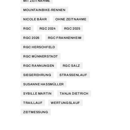
MIT ZEITNAHME
MOUNTAINBIKE-RENNEN
NICOLE BÄHR
OHNE ZEITNAHME
RGC
RGC 2024
RGC 2025
RGC 2026
RGC FRANKENHEIM
RGC HERSCHFELD
RGC MÜNNERSTADT
RGC RANNUNGEN
RGC SALZ
SIEGEREHRUNG
STRASSENLAUF
SUSANNE HASSMÜLLER
SYBILLE MARTIN
TANJA DIETRICH
TRAILLAUF
WERTUNGSLAUF
ZEITMESSUNG