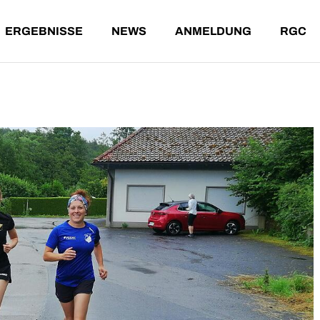
ERGEBNISSE
NEWS
ANMELDUNG
RGC
NDE LÄUFE
ERGEBNISSE AKTUELL
T-SHIRT-WERTUNG
T
ENE LÄUFE
ARCHIV
G
A
ÄUFE
ERGEBNISSE AKTUELL
T-SHIRT-WERTUNG
TEILNA
ÄUFE
ARCHIV
GESAMT
ALTERS