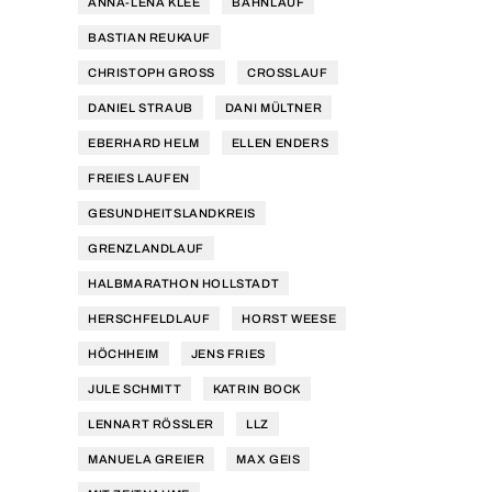
ANNA-LENA KLEE
BAHNLAUF
BASTIAN REUKAUF
CHRISTOPH GROSS
CROSSLAUF
DANIEL STRAUB
DANI MÜLTNER
EBERHARD HELM
ELLEN ENDERS
FREIES LAUFEN
GESUNDHEITSLANDKREIS
GRENZLANDLAUF
HALBMARATHON HOLLSTADT
HERSCHFELDLAUF
HORST WEESE
HÖCHHEIM
JENS FRIES
JULE SCHMITT
KATRIN BOCK
LENNART RÖSSLER
LLZ
MANUELA GREIER
MAX GEIS