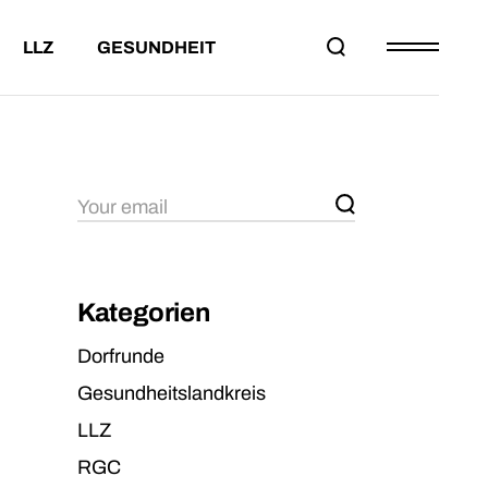
LLZ
GESUNDHEIT
EILNAHMEBED.
DAS LLZ
PROJEKT DORFRUNDE
ESAMTWERTUNG
PARTNER
LTERSKLASSEN
KONTAKT
HMEBED.
DAS LLZ
PROJEKT DORFRUNDE
WERTUNG
PARTNER
KLASSEN
KONTAKT
Kategorien
Dorfrunde
Gesundheitslandkreis
LLZ
RGC