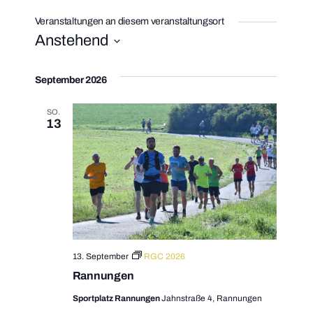
Veranstaltungen an diesem veranstaltungsort
Anstehend
Datum
wählen.
September 2026
SO.
13
13. September
RGC 2026
Rannungen
Sportplatz Rannungen
Jahnstraße 4, Rannungen