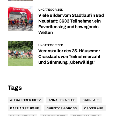
UNCATEGORIZED
Viele Bilder vom Stadtlauf in Bad
Neustadt: 3633 Teilnehmer, ein
Favoritensieg und bewegende
Wetten
UNCATEGORIZED
Veranstalter des 35. Häusemer
Crosslaufs von Teilnehmerzahl
und Stimmung „überwältigt“
Tags
ALEXANDRER DIETZ
ANNA-LENA KLEE
BAHNLAUF
BASTIAN REUKAUF
CHRISTOPH GROSS
CROSSLAUF