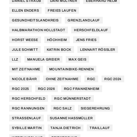
DANIEL STRAUB
DANI MÜLTNER
EBERHARD HELM
ELLEN ENDERS
FREIES LAUFEN
GESUNDHEITSLANDKREIS
GRENZLANDLAUF
HALBMARATHON HOLLSTADT
HERSCHFELDLAUF
HORST WEESE
HÖCHHEIM
JENS FRIES
JULE SCHMITT
KATRIN BOCK
LENNART RÖSSLER
LLZ
MANUELA GREIER
MAX GEIS
MIT ZEITNAHME
MOUNTAINBIKE-RENNEN
NICOLE BÄHR
OHNE ZEITNAHME
RGC
RGC 2024
RGC 2025
RGC 2026
RGC FRANKENHEIM
RGC HERSCHFELD
RGC MÜNNERSTADT
RGC RANNUNGEN
RGC SALZ
SIEGEREHRUNG
STRASSENLAUF
SUSANNE HASSMÜLLER
SYBILLE MARTIN
TANJA DIETRICH
TRAILLAUF