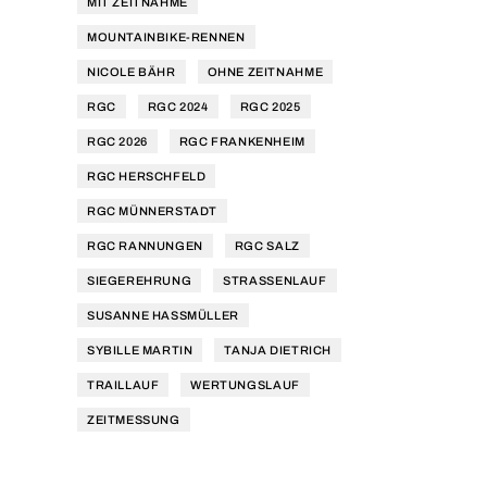
MIT ZEITNAHME
MOUNTAINBIKE-RENNEN
NICOLE BÄHR
OHNE ZEITNAHME
RGC
RGC 2024
RGC 2025
RGC 2026
RGC FRANKENHEIM
RGC HERSCHFELD
RGC MÜNNERSTADT
RGC RANNUNGEN
RGC SALZ
SIEGEREHRUNG
STRASSENLAUF
SUSANNE HASSMÜLLER
SYBILLE MARTIN
TANJA DIETRICH
TRAILLAUF
WERTUNGSLAUF
ZEITMESSUNG