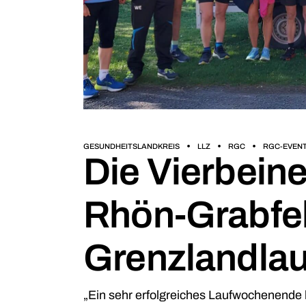
GESUNDHEITSLANDKREIS
LLZ
RGC
RGC-EVEN
Die Vierbein
Rhön-Grabfe
Grenzlandlauf
„Ein sehr erfolgreiches Laufwochenende li