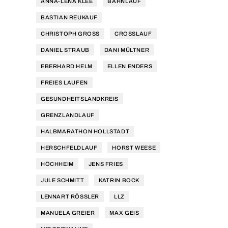
ANNA-LENA KLEE
BAHNLAUF
BASTIAN REUKAUF
CHRISTOPH GROSS
CROSSLAUF
DANIEL STRAUB
DANI MÜLTNER
EBERHARD HELM
ELLEN ENDERS
FREIES LAUFEN
GESUNDHEITSLANDKREIS
GRENZLANDLAUF
HALBMARATHON HOLLSTADT
HERSCHFELDLAUF
HORST WEESE
HÖCHHEIM
JENS FRIES
JULE SCHMITT
KATRIN BOCK
LENNART RÖSSLER
LLZ
MANUELA GREIER
MAX GEIS