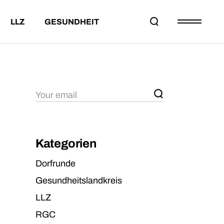
LLZ
GESUNDHEIT
EILNAHMEBED.
DAS LLZ
PROJEKT DORFRUNDE
ESAMTWERTUNG
PARTNER
LTERSKLASSEN
KONTAKT
D
HMEBED.
DAS LLZ
PROJEKT DORFRUNDE
WERTUNG
PARTNER
KLASSEN
KONTAKT
Kategorien
Dorfrunde
Gesundheitslandkreis
LLZ
RGC