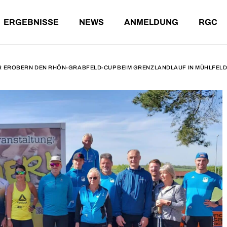
ERGEBNISSE
NEWS
ANMELDUNG
RGC
NDE LÄUFE
ERGEBNISSE AKTUELL
T-SHIRT-WERTUNG
T
ENE LÄUFE
ARCHIV
G
A
ÄUFE
ER EROBERN DEN RHÖN-GRABFELD-CUP BEIM GRENZLANDLAUF IN MÜHLFEL
ERGEBNISSE AKTUELL
T-SHIRT-WERTUNG
TEILNA
ÄUFE
ARCHIV
GESAMT
ALTERS