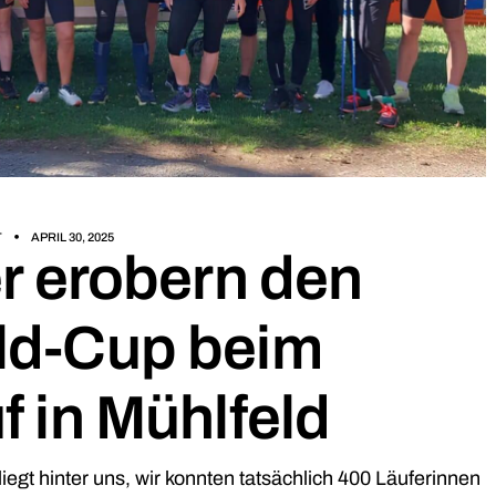
T
APRIL 30, 2025
er erobern den
ld-Cup beim
 in Mühlfeld
egt hinter uns, wir konnten tatsächlich 400 Läuferinnen