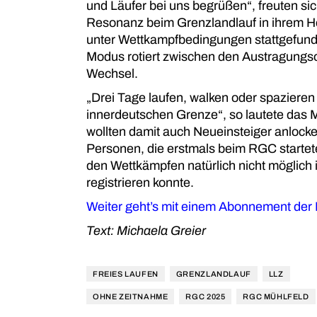
und Läufer bei uns begrüßen“, freuten si
Resonanz beim Grenzlandlauf in ihrem He
unter Wettkampfbedingungen stattgefunde
Modus rotiert zwischen den Austragungs
Wechsel.
„Drei Tage laufen, walken oder spaziere
innerdeutschen Grenze“, so lautete das Mo
wollten damit auch Neueinsteiger anlock
Personen, die erstmals beim RGC startet
den Wettkämpfen natürlich nicht möglich i
registrieren konnte.
Weiter geht’s mit einem Abonnement der
Text: Michaela Greier
FREIES LAUFEN
GRENZLANDLAUF
LLZ
OHNE ZEITNAHME
RGC 2025
RGC MÜHLFELD