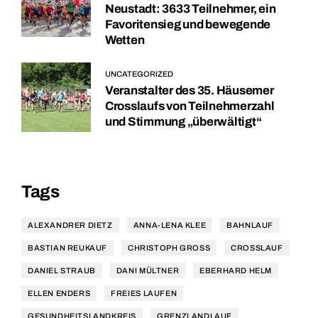
Neustadt: 3633 Teilnehmer, ein
Favoritensieg und bewegende
Wetten
UNCATEGORIZED
Veranstalter des 35. Häusemer
Crosslaufs von Teilnehmerzahl
und Stimmung „überwältigt“
Tags
ALEXANDRER DIETZ
ANNA-LENA KLEE
BAHNLAUF
BASTIAN REUKAUF
CHRISTOPH GROSS
CROSSLAUF
DANIEL STRAUB
DANI MÜLTNER
EBERHARD HELM
ELLEN ENDERS
FREIES LAUFEN
GESUNDHEITSLANDKREIS
GRENZLANDLAUF