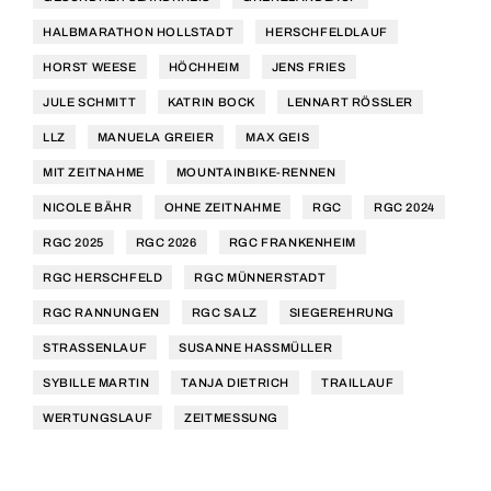
HALBMARATHON HOLLSTADT
HERSCHFELDLAUF
HORST WEESE
HÖCHHEIM
JENS FRIES
JULE SCHMITT
KATRIN BOCK
LENNART RÖSSLER
LLZ
MANUELA GREIER
MAX GEIS
MIT ZEITNAHME
MOUNTAINBIKE-RENNEN
NICOLE BÄHR
OHNE ZEITNAHME
RGC
RGC 2024
RGC 2025
RGC 2026
RGC FRANKENHEIM
RGC HERSCHFELD
RGC MÜNNERSTADT
RGC RANNUNGEN
RGC SALZ
SIEGEREHRUNG
STRASSENLAUF
SUSANNE HASSMÜLLER
SYBILLE MARTIN
TANJA DIETRICH
TRAILLAUF
WERTUNGSLAUF
ZEITMESSUNG