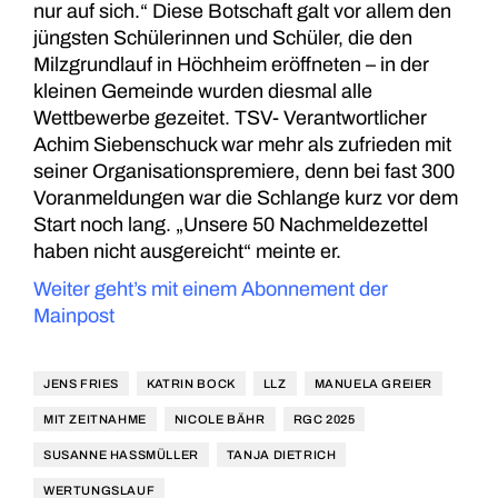
nur auf sich.“ Diese Botschaft galt vor allem den
jüngsten Schülerinnen und Schüler, die den
Milzgrundlauf in
Höchheim
eröffneten – in der
kleinen Gemeinde wurden diesmal alle
Wettbewerbe gezeitet. TSV- Verantwortlicher
Achim Siebenschuck war mehr als zufrieden mit
seiner Organisationspremiere, denn bei fast 300
Voranmeldungen war die Schlange kurz vor dem
Start noch lang. „Unsere 50 Nachmeldezettel
haben nicht ausgereicht“ meinte er.
Weiter geht’s mit einem Abonnement der
Mainpost
JENS FRIES
KATRIN BOCK
LLZ
MANUELA GREIER
MIT ZEITNAHME
NICOLE BÄHR
RGC 2025
SUSANNE HASSMÜLLER
TANJA DIETRICH
WERTUNGSLAUF